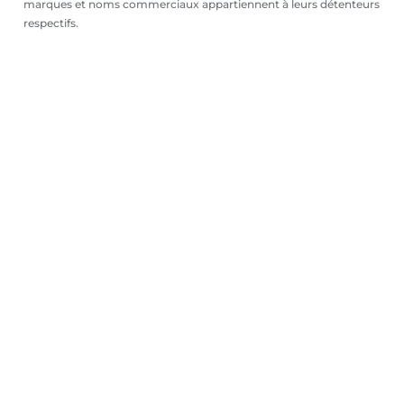
marques et noms commerciaux appartiennent à leurs détenteurs
respectifs.