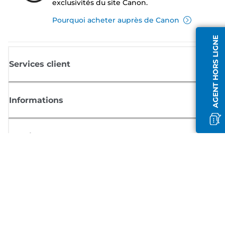
exclusivités du site Canon.
Pourquoi acheter auprès de Canon
AGENT HORS LIGNE
Services client
Informations
Boutique
S'inscrire aux actualités Canon
Recevoir des informations régulières par e-mail sur les nouveaux produi
les conseils utiles et les offres
INSCRIVEZ-VOUS MAINTENANT