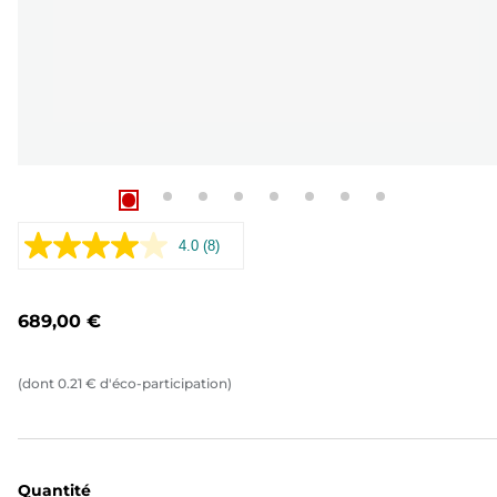
4.0
(8)
Lire
8
avis.
Lien
689,00 €
sur
la
même
page.
(dont
0.21
€
d'éco-participation)
Quantité