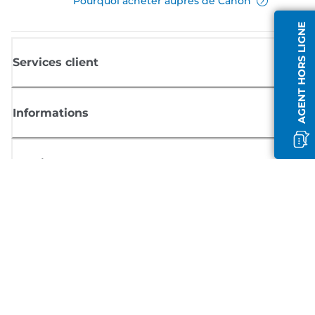
Pourquoi acheter auprès de Canon
AGENT HORS LIGNE
Services client
Informations
Boutique
S'inscrire aux actualités Canon
Recevoir des informations régulières par e-mail sur les nouveaux produi
les conseils utiles et les offres
INSCRIVEZ-VOUS MAINTENANT