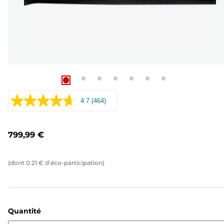
4.7
(464)
Lire
464
avis.
Lien
799,99 €
sur
la
même
page.
(dont
0.21
€
d'éco-participation)
Quantité