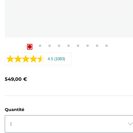
4.5
(1083)
Lire
1083
avis.
Lien
549,00 €
sur
la
même
page.
Quantité
1