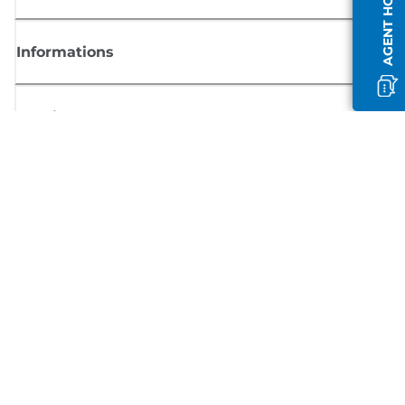
AGENT HORS LIGNE
Informations
Boutique
S'inscrire aux actualités Canon
Recevoir des informations régulières par e-mail sur les nouveaux produi
les conseils utiles et les offres
INSCRIVEZ-VOUS MAINTENANT
Conditions générales de vente
Politique de confidentialité
Informations sur les cookies