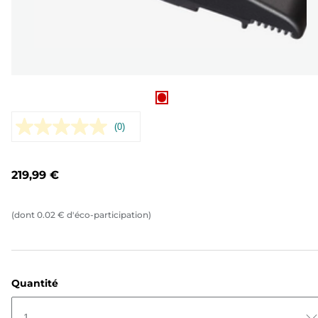
(0)
Aucune
valeur
de
notation.
219,99 €
Lien
sur
la
même
(dont
0.02
€
d'éco-participation)
page.
Quantité
1