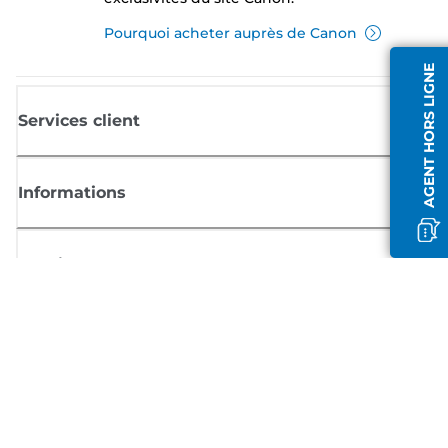
Pourquoi acheter auprès de Canon
AGENT HORS LIGNE
Services client
Informations
Boutique
S'inscrire aux actualités Canon
Recevoir des informations régulières par e-mail sur les nouveaux produi
les conseils utiles et les offres
INSCRIVEZ-VOUS MAINTENANT