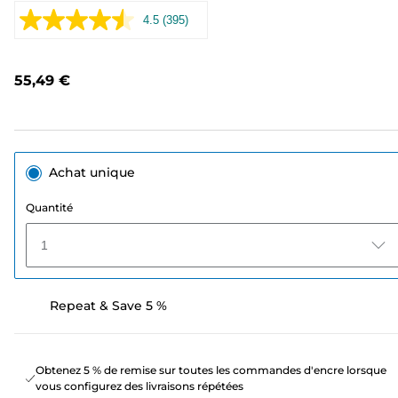
4.5
(395)
Lire
395
avis.
Lien
55,49 €
sur
la
même
page.
Achat unique
Quantité
1
Repeat & Save 5 %
Obtenez 5 % de remise sur toutes les commandes d'encre lorsque
vous configurez des livraisons répétées