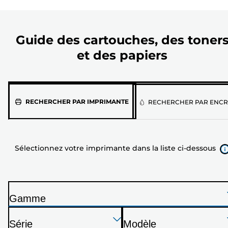
Guide des cartouches, des toner
et des papiers
Sélectionnez
RECHERCHER PAR IMPRIMANTE
RECHERCHER PAR ENCR
votre
imprimante
dans
Sélectionnez votre imprimante dans la liste ci-dessous
la
liste
ci-
dessous
Gamme
I
Appuyez
Appuyez
Appuyez
m
Série
Modèle