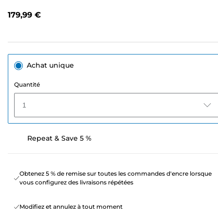
de
notation.
179,99 €
Lien
sur
la
même
page.
Achat unique
Quantité
1
Repeat & Save 5 %
Obtenez 5 % de remise sur toutes les commandes d'encre lorsque
vous configurez des livraisons répétées
Modifiez et annulez à tout moment