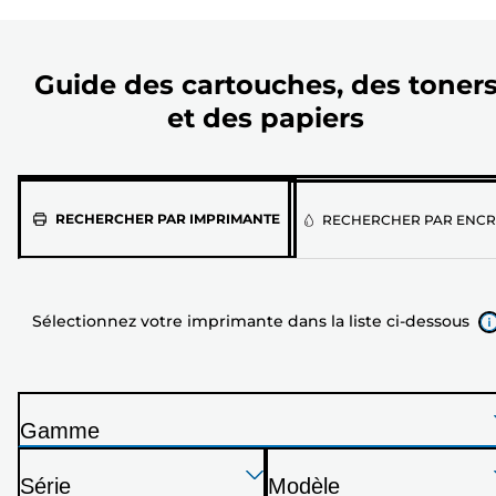
Guide des cartouches, des toner
et des papiers
Sélectionnez
RECHERCHER PAR IMPRIMANTE
RECHERCHER PAR ENCR
votre
imprimante
dans
Sélectionnez votre imprimante dans la liste ci-dessous
la
liste
ci-
dessous
Gamme
I
Appuyez
Appuyez
Appuyez
m
Série
Modèle