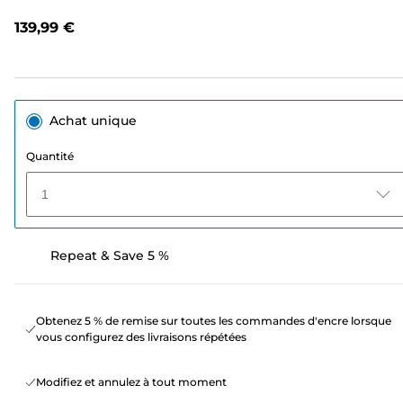
avis.
Lien
139,99 €
sur
la
même
page.
Achat unique
Quantité
1
Repeat & Save 5 %
Obtenez 5 % de remise sur toutes les commandes d'encre lorsque
vous configurez des livraisons répétées
Modifiez et annulez à tout moment