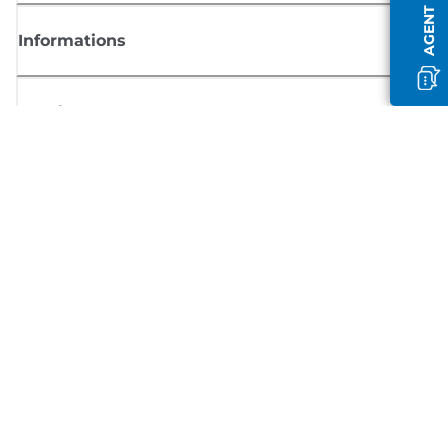
Informations
Boutique
S'inscrire aux actualités Canon
Recevoir des informations régulières par e-mail sur les nouveaux produi
les conseils utiles et les offres
INSCRIVEZ-VOUS MAINTENANT
Conditions générales de vente
Politique de confidentialité
Informations sur les cookies
Paramètres des cookies