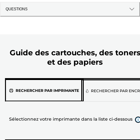
QUESTIONS
Guide des cartouches, des toner
et des papiers
Sélectionnez
RECHERCHER PAR IMPRIMANTE
RECHERCHER PAR ENCR
votre
imprimante
dans
Sélectionnez votre imprimante dans la liste ci-dessous
la
liste
ci-