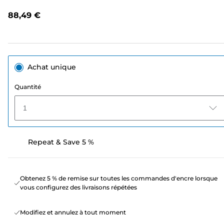
avis.
Lien
88,49 €
sur
la
même
page.
Achat unique
Quantité
1
Repeat & Save 5 %
Obtenez 5 % de remise sur toutes les commandes d'encre lorsque
vous configurez des livraisons répétées
Modifiez et annulez à tout moment