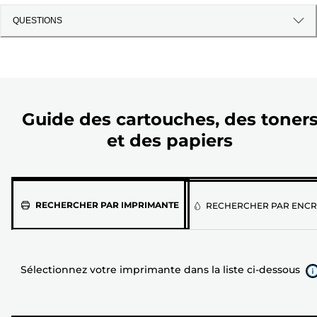
QUESTIONS
Guide des cartouches, des toner
et des papiers
Sélectionnez
RECHERCHER PAR IMPRIMANTE
RECHERCHER PAR ENCR
votre
imprimante
dans
Sélectionnez votre imprimante dans la liste ci-dessous
la
liste
ci-