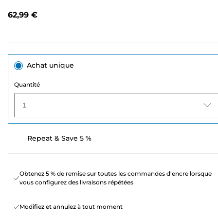
avis.
Lien
62,99 €
sur
la
même
page.
Achat unique
Quantité
1
Repeat & Save 5 %
Obtenez 5 % de remise sur toutes les commandes d'encre lorsque
vous configurez des livraisons répétées
Modifiez et annulez à tout moment