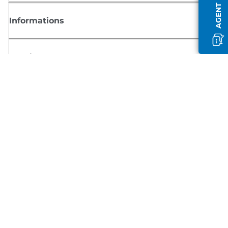
Informations
Boutique
S'inscrire aux actualités Canon
Recevoir des informations régulières par e-mail sur les nouveaux produi
les conseils utiles et les offres
INSCRIVEZ-VOUS MAINTENANT
Conditions générales de vente
Politique de confidentialité
Informations sur les cookies
Paramètres des cookies