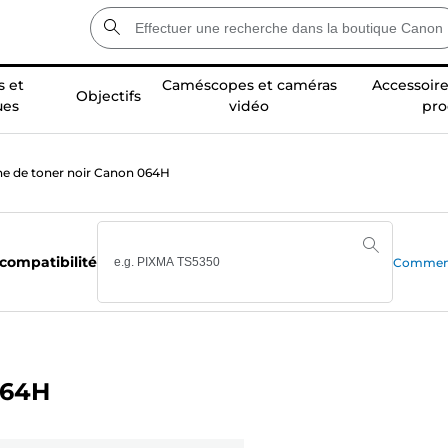
 et
Caméscopes et caméras
Accessoire
Objectifs
ues
vidéo
pro
e de toner noir Canon 064H
 compatibilité
Comment 
064H