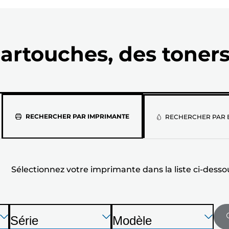
artouches, des toners
Sélectionne
RECHERCHER PAR IMPRIMANTE
RECHERCHER PAR 
votre
imprimante
Sélectionnez votre imprimante dans la liste ci-desso
dans
la
liste
Appuyez
Appuyez
Appuyez
Série
Modèle