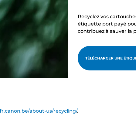
Recyclez vos cartouche
étiquette port payé pou
contribuez à sauver la 
TÉLÉCHARGER UNE ÉTIQUE
/fr.canon.be/about-us/recycling/
.