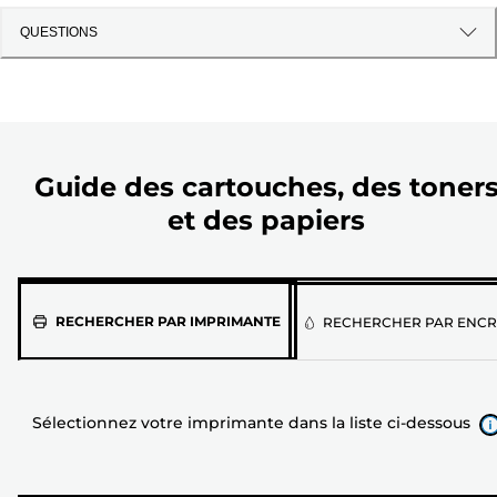
QUESTIONS
Guide des cartouches, des toner
et des papiers
Sélectionnez
RECHERCHER PAR IMPRIMANTE
RECHERCHER PAR ENCR
votre
imprimante
dans
Sélectionnez votre imprimante dans la liste ci-dessous
la
liste
ci-