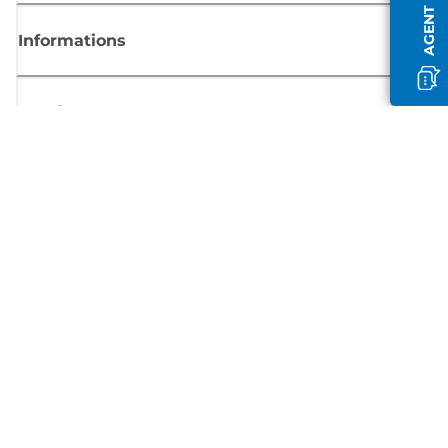
Informations
Boutique
S'inscrire aux actualités Canon
Recevoir des informations régulières par e-mail sur les nouveaux produi
les conseils utiles et les offres
INSCRIVEZ-VOUS MAINTENANT
Conditions générales de vente
Politique de confidentialité
Informations sur les cookies
Paramètres des cookies