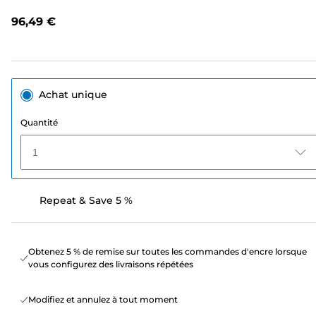
avis.
Lien
96,49 €
sur
la
même
page.
Achat unique
Quantité
1
Repeat & Save 5 %
Obtenez 5 % de remise sur toutes les commandes d'encre lorsque
vous configurez des livraisons répétées
Modifiez et annulez à tout moment