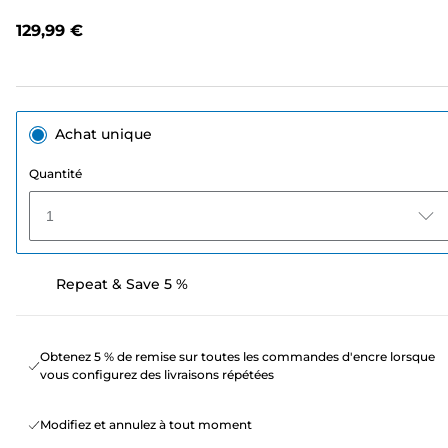
de
notation.
129,99 €
Lien
sur
la
même
page.
Achat unique
Quantité
1
Repeat & Save 5 %
Obtenez 5 % de remise sur toutes les commandes d'encre lorsque
vous configurez des livraisons répétées
Modifiez et annulez à tout moment