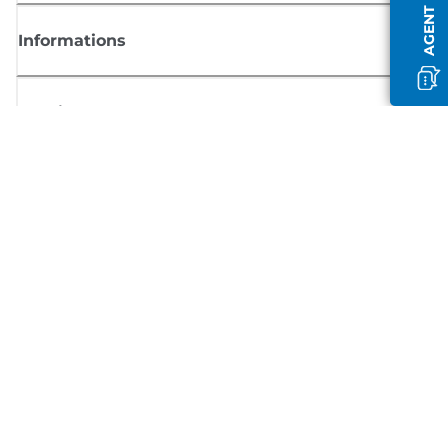
Informations
Boutique
S'inscrire aux actualités Canon
Recevoir des informations régulières par e-mail sur les nouveaux produi
les conseils utiles et les offres
INSCRIVEZ-VOUS MAINTENANT
Conditions générales de vente
Politique de confidentialité
Informations sur les cookies
Paramètres des cookies