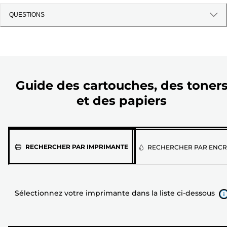
QUESTIONS
Guide des cartouches, des toner
et des papiers
Sélectionnez
RECHERCHER PAR IMPRIMANTE
RECHERCHER PAR ENCR
votre
imprimante
dans
Sélectionnez votre imprimante dans la liste ci-dessous
la
liste
ci-