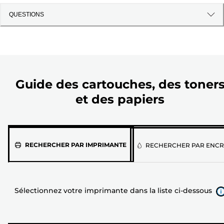
QUESTIONS
Guide des cartouches, des toner
et des papiers
Sélectionnez
RECHERCHER PAR IMPRIMANTE
RECHERCHER PAR ENCR
votre
imprimante
dans
Sélectionnez votre imprimante dans la liste ci-dessous
la
liste
ci-