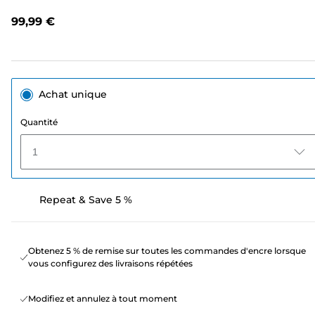
de
notation.
99,99 €
Lien
sur
la
même
page.
Achat unique
Quantité
1
Repeat & Save 5 %
Obtenez 5 % de remise sur toutes les commandes d'encre lorsque
vous configurez des livraisons répétées
Modifiez et annulez à tout moment