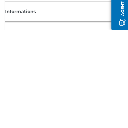
Informations
Boutique
S'inscrire aux actualités Canon
Recevoir des informations régulières par e-mail sur les nouveaux produi
les conseils utiles et les offres
INSCRIVEZ-VOUS MAINTENANT
Conditions générales de vente
Politique de confidentialité
Informations sur les cookies
Paramètres des cookies