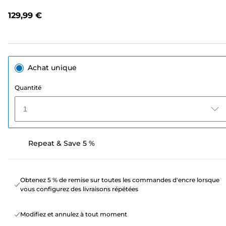
de
notation.
129,99 €
Lien
sur
la
même
page.
Achat unique
Quantité
1
Repeat & Save 5 %
Obtenez 5 % de remise sur toutes les commandes d'encre lorsque
vous configurez des livraisons répétées
Modifiez et annulez à tout moment