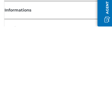
Informations
Boutique
S'inscrire aux actualités Canon
Recevoir des informations régulières par e-mail sur les nouveaux produi
les conseils utiles et les offres
INSCRIVEZ-VOUS MAINTENANT
Conditions générales de vente
Politique de confidentialité
Informations sur les cookies
Paramètres des cookies