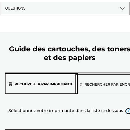
QUESTIONS
Guide des cartouches, des toner
et des papiers
Sélectionnez
RECHERCHER PAR IMPRIMANTE
RECHERCHER PAR ENCR
votre
imprimante
dans
Sélectionnez votre imprimante dans la liste ci-dessous
la
liste
ci-