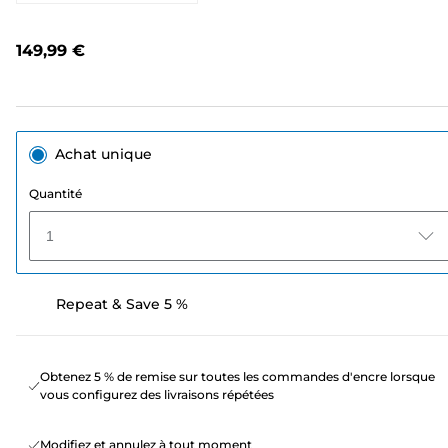
valeur
de
notation.
149,99 €
Lien
sur
la
même
page.
Achat unique
Quantité
1
Repeat & Save 5 %
Obtenez 5 % de remise sur toutes les commandes d'encre lorsque
vous configurez des livraisons répétées
Modifiez et annulez à tout moment