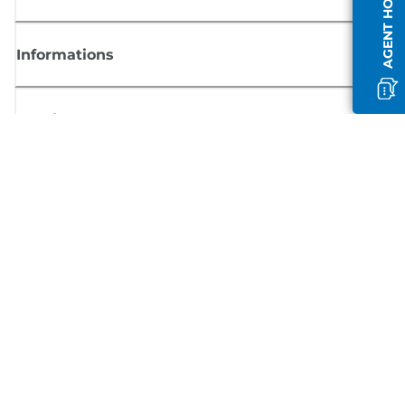
AGENT HORS LIGNE
Informations
Boutique
S'inscrire aux actualités Canon
Recevoir des informations régulières par e-mail sur les nouveaux produi
les conseils utiles et les offres
INSCRIVEZ-VOUS MAINTENANT
Conditions générales de vente
Politique de confidentialité