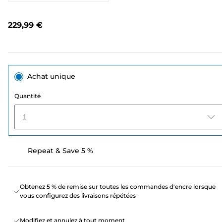
4
avis.
Lien
229,99 €
sur
la
même
page.
Achat unique
Quantité
1
Repeat & Save 5 %
Obtenez 5 % de remise sur toutes les commandes d'encre lorsque
vous configurez des livraisons répétées
Modifiez et annulez à tout moment