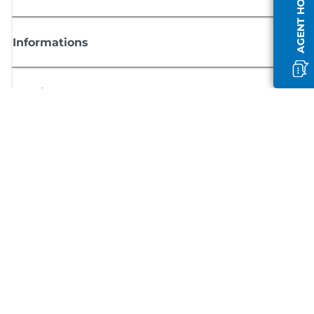
AGENT HORS LIGNE
Informations
Boutique
S'inscrire aux actualités Canon
Recevoir des informations régulières par e-mail sur les nouveaux produi
les conseils utiles et les offres
INSCRIVEZ-VOUS MAINTENANT
Conditions générales de vente
Politique de confidentialité