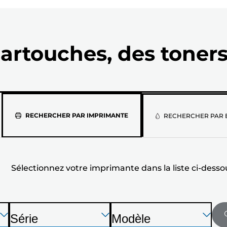
artouches, des toners
Sélectionne
RECHERCHER PAR IMPRIMANTE
RECHERCHER PAR 
votre
imprimante
Sélectionnez votre imprimante dans la liste ci-desso
dans
la
liste
Appuyez
Appuyez
Appuyez
Série
Modèle