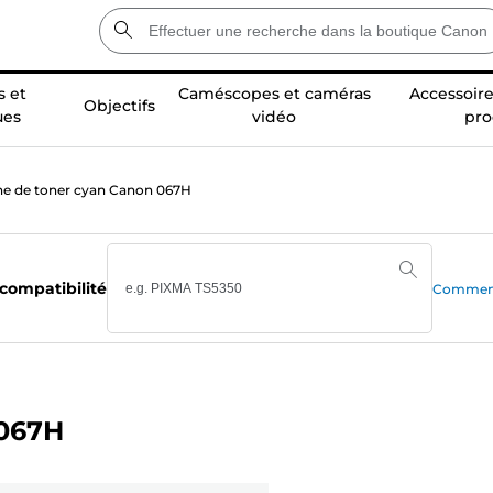
 et
Caméscopes et caméras
Accessoire
Objectifs
ues
vidéo
pro
e de toner cyan Canon 067H
 compatibilité
Comment 
 067H