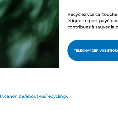
Recyclez vos cartouche
étiquette port payé pou
contribuez à sauver la 
TÉLÉCHARGER UNE ÉTIQUE
/fr.canon.be/about-us/recycling/
.