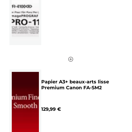
étoiles.
Papier A3+ beaux-arts lisse
Premium Canon FA-SM2
129,99 €