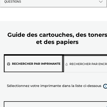
QUESTIONS
Guide des cartouches, des toner
et des papiers
Sélectionnez
RECHERCHER PAR IMPRIMANTE
RECHERCHER PAR ENCR
votre
imprimante
dans
Sélectionnez votre imprimante dans la liste ci-dessous
la
liste
ci-
dessous