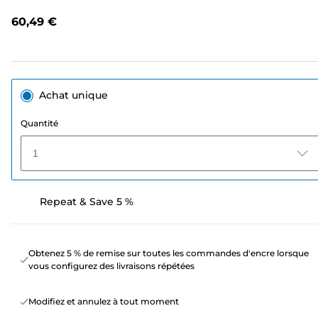
de
notation.
60,49 €
Lien
sur
la
même
page.
Achat unique
Quantité
1
Repeat & Save 5 %
Obtenez 5 % de remise sur toutes les commandes d'encre lorsque
vous configurez des livraisons répétées
Modifiez et annulez à tout moment