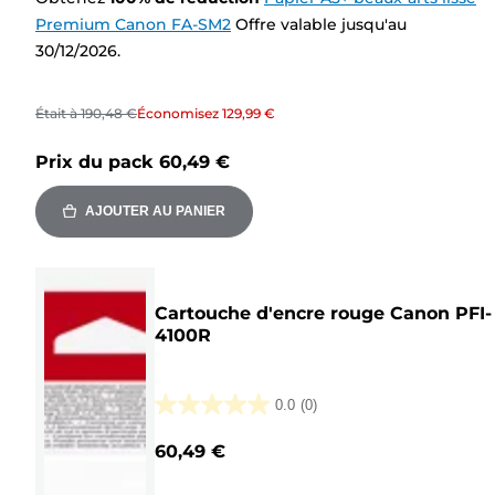
Premium Canon FA-SM2
Offre valable jusqu'au
30/12/2026.
Était à
190,48 €
Économisez
129,99 €
Prix du pack
60,49 €
AJOUTER AU PANIER
Cartouche d'encre rouge Canon PFI-
4100R
0.0
(0)
0.0
sur
60,49 €
5