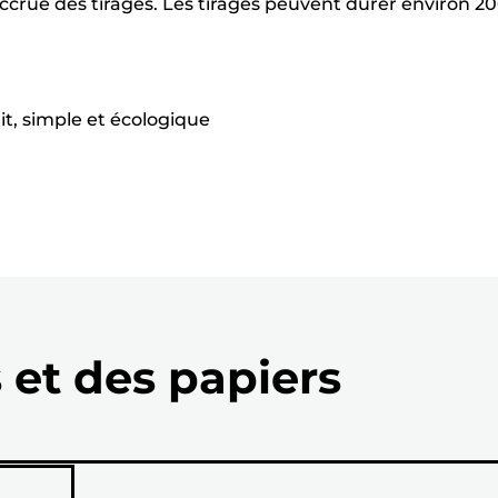
ccrue des tirages. Les tirages peuvent durer environ 2
it, simple et écologique
 et des papiers