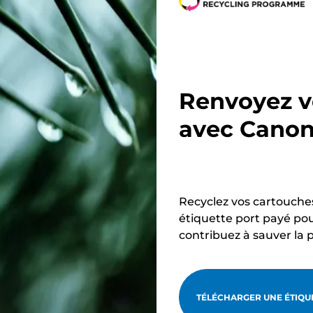
n
n
t
t
e
e
Renvoyez v
avec Cano
Recyclez vos cartouche
étiquette port payé pou
contribuez à sauver la 
TÉLÉCHARGER UNE ÉTIQUE