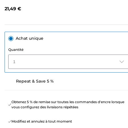
avis.
Lien
21,49 €
sur
la
même
page.
Achat unique
Quantité
1
Repeat & Save 5 %
Obtenez 5 % de remise sur toutes les commandes d'encre lorsque
vous configurez des livraisons répétées
Modifiez et annulez à tout moment