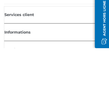
AGENT HORS LIGNE
Services client
Informations
Boutique
S'inscrire aux actualités Canon
Recevoir des informations régulières par e-mail sur les nouveaux produi
les conseils utiles et les offres
INSCRIVEZ-VOUS MAINTENANT