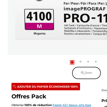
Zoom
AJOUTER DU PAPIER ÉCONOMISER 100%
Éta
Offres Pack
Pr
Obtenez
100
%
de réduction
Papier A3+ beaux-arts lisse