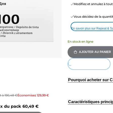
Modifiez et annulez à to
Vous décidez de la quant
En savoir plus sur Repeat & S
En stock en ligne
AJOUTER AU PANIER
Loading...
Pourquoi acheter sur 
it à
190,48 €
Économisez
129,99 €
Caractéristiques princi
ix du pack
60,49 €