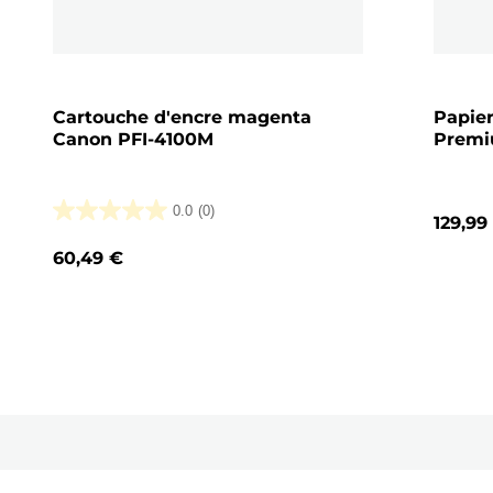
Cartouche d'encre magenta
Papier
Canon PFI-4100M
Premi
0.0
(0)
129,99
0.0
sur
60,49 €
5
étoiles.