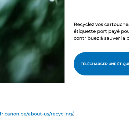
Recyclez vos cartouche
étiquette port payé pou
contribuez à sauver la 
TÉLÉCHARGER UNE ÉTIQUE
/fr.canon.be/about-us/recycling/
.