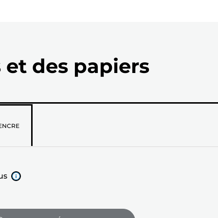
 et des papiers
z
ENCRE
us