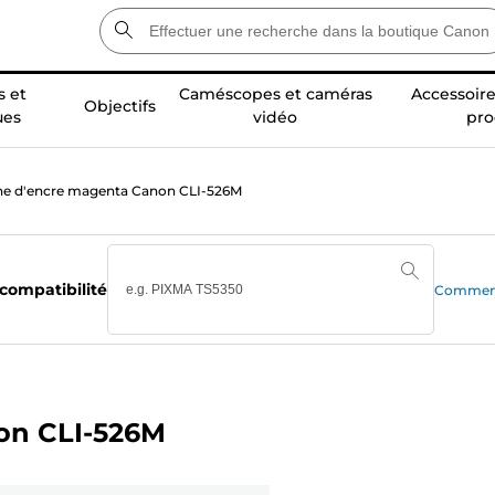
 et
Caméscopes et caméras
Accessoire
Objectifs
ues
vidéo
pro
he d'encre magenta Canon CLI-526M
 compatibilité
Comment 
on CLI-526M