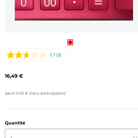
2.7
(3)
Lire
3
avis.
Lien
16,49 €
sur
la
même
page.
(dont
0.02
€
d'éco-participation)
Quantité
1