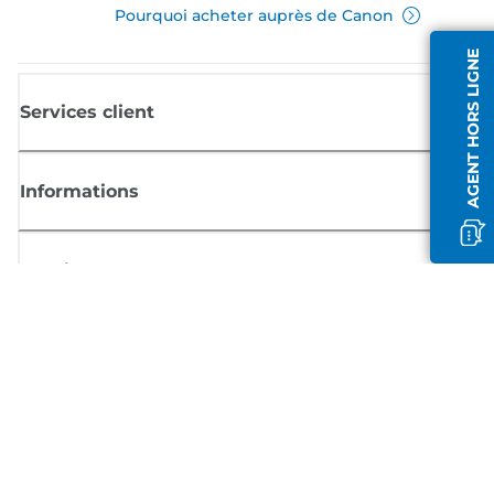
Pourquoi acheter auprès de Canon
AGENT HORS LIGNE
Services client
Informations
Boutique
S'inscrire aux actualités Canon
Recevoir des informations régulières par e-mail sur les nouveaux produi
les conseils utiles et les offres
INSCRIVEZ-VOUS MAINTENANT