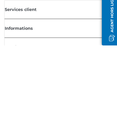
AGENT HORS LIGNE
Services client
Informations
Boutique
S'inscrire aux actualités Canon
Recevoir des informations régulières par e-mail sur les nouveaux produi
les conseils utiles et les offres
INSCRIVEZ-VOUS MAINTENANT