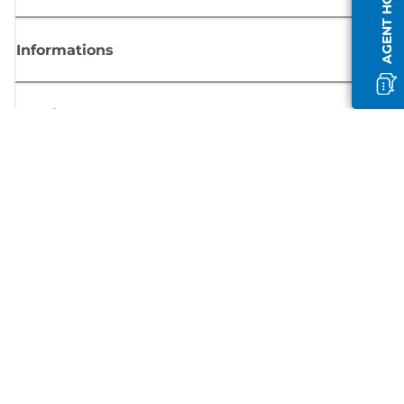
Informations
Boutique
S'inscrire aux actualités Canon
Recevoir des informations régulières par e-mail sur les nouveaux produi
les conseils utiles et les offres
INSCRIVEZ-VOUS MAINTENANT
Conditions générales de vente
Politique de confidentialité
Informations sur les cookies