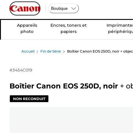
Boutique
Appareils
Encres, toners et
Imprimantes
photo
papiers
périphériq
Accueil
Fin de Série
Boîtier Canon EOS 250D, noir + objec
#
3454C019
Boîtier Canon EOS 250D, noir
+
ob
NON RECONDUIT