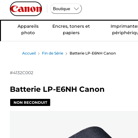
Boutique
Appareils
Encres, toners et
Imprimantes
photo
papiers
périphériq
Accueil
Fin de Série
Batterie LP-E6NH Canon
#
4132C002
Batterie LP-E6NH Canon
NON RECONDUIT