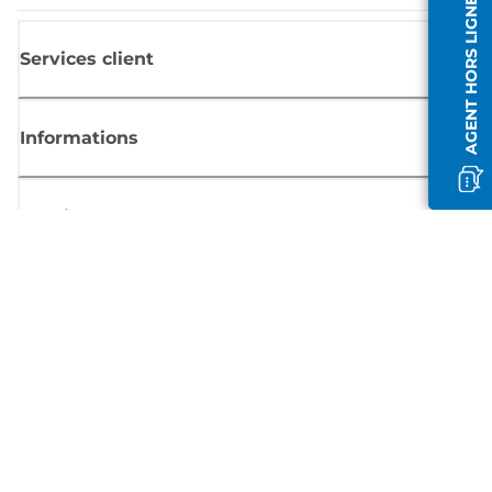
AGENT HORS LIGNE
Services client
Informations
Boutique
S'inscrire aux actualités Canon
Recevoir des informations régulières par e-mail sur les nouveaux produi
les conseils utiles et les offres
INSCRIVEZ-VOUS MAINTENANT