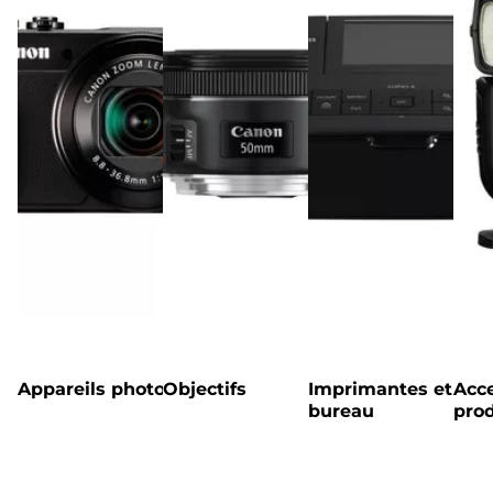
Appareils photo
Objectifs
Imprimantes et
Acce
bureau
prod