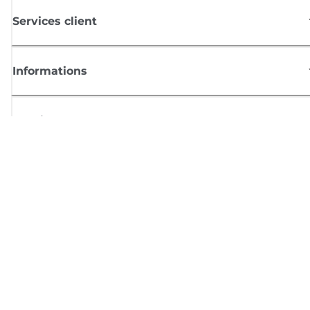
Services client
Informations
Boutique
S'inscrire aux actualités Canon
Recevoir des informations régulières par e-mail sur les nouveaux produi
les conseils utiles et les offres
INSCRIVEZ-VOUS MAINTENANT