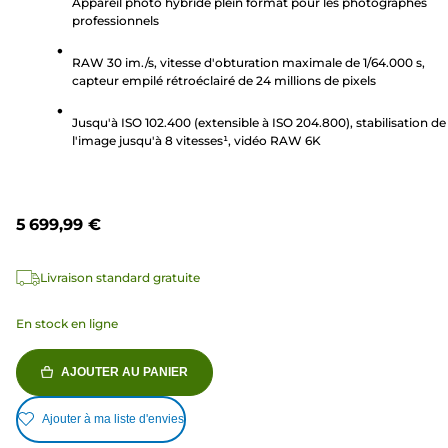
5
Appareil photo hybride plein format pour les photographes
professionnels
étoiles.
160
RAW 30 im./s, vitesse d'obturation maximale de 1/64.000 s,
avis
capteur empilé rétroéclairé de 24 millions de pixels
Jusqu'à ISO 102.400 (extensible à ISO 204.800), stabilisation de
l'image jusqu'à 8 vitesses¹, vidéo RAW 6K
5 699,99 €
Livraison standard gratuite
En stock en ligne
AJOUTER AU PANIER
Ajouter à ma liste d'envies