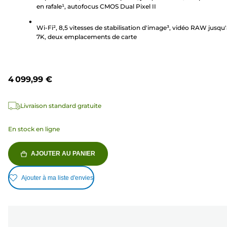
avis
en rafale¹, autofocus CMOS Dual Pixel II
Wi-Fi², 8,5 vitesses de stabilisation d'image³, vidéo RAW jusqu
7K, deux emplacements de carte
4 099,99 €
Livraison standard gratuite
En stock en ligne
AJOUTER AU PANIER
Ajouter à ma liste d'envies