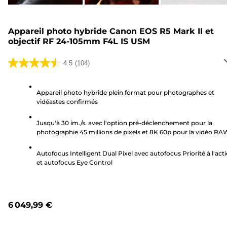
Appareil photo hybride Canon EOS R5 Mark II et
objectif RF 24-105mm F4L IS USM
4.5
(104)
4.5
sur
5
Appareil photo hybride plein format pour photographes et
vidéastes confirmés
étoiles.
104
Jusqu'à 30 im./s. avec l'option pré-déclenchement pour la
avis
photographie 45 millions de pixels et 8K 60p pour la vidéo RA
Autofocus Intelligent Dual Pixel avec autofocus Priorité à l'act
et autofocus Eye Control
6 049,99 €