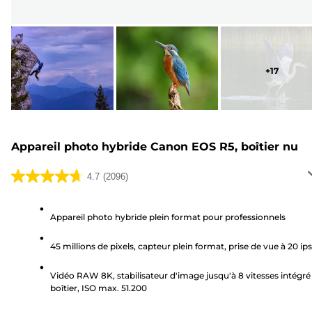
+
17
Appareil photo hybride Canon EOS R5, boîtier nu
4.7
(2096)
4.7
sur
5
Appareil photo hybride plein format pour professionnels
étoiles.
45 millions de pixels, capteur plein format, prise de vue à 20 ips
2096
avis
Vidéo RAW 8K, stabilisateur d'image jusqu'à 8 vitesses intégré
boîtier, ISO max. 51.200