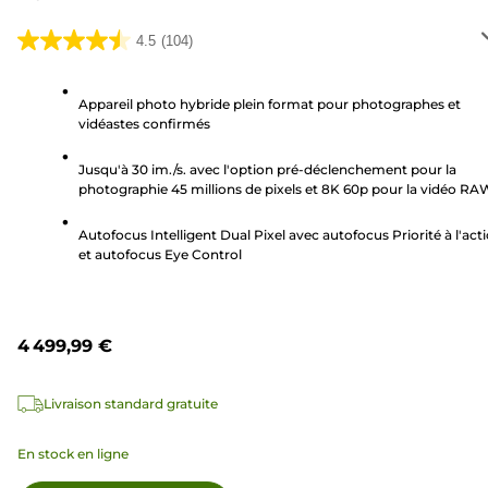
4.5
(104)
4.5
sur
5
Appareil photo hybride plein format pour photographes et
vidéastes confirmés
étoiles.
104
Jusqu'à 30 im./s. avec l'option pré-déclenchement pour la
avis
photographie 45 millions de pixels et 8K 60p pour la vidéo RA
Autofocus Intelligent Dual Pixel avec autofocus Priorité à l'act
et autofocus Eye Control
4 499,99 €
Livraison standard gratuite
En stock en ligne