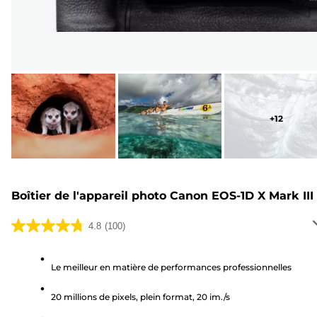
+
12
Boîtier de l'appareil photo Canon EOS-1D X Mark III
4.8
(100)
4.8
sur
5
Le meilleur en matière de performances professionnelles
étoiles.
20 millions de pixels, plein format, 20 im./s
100