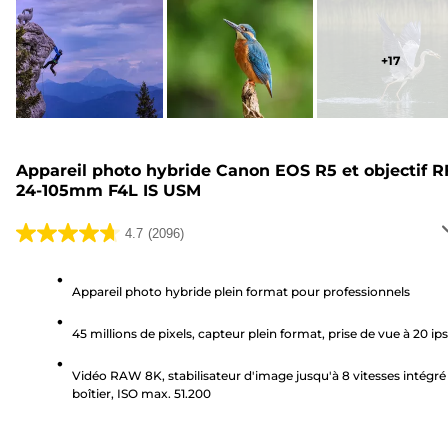
+
17
Appareil photo hybride Canon EOS R5 et objectif R
24-105mm F4L IS USM
4.7
(2096)
4.7
sur
5
Appareil photo hybride plein format pour professionnels
étoiles.
45 millions de pixels, capteur plein format, prise de vue à 20 ips
2096
avis
Vidéo RAW 8K, stabilisateur d'image jusqu'à 8 vitesses intégré
boîtier, ISO max. 51.200