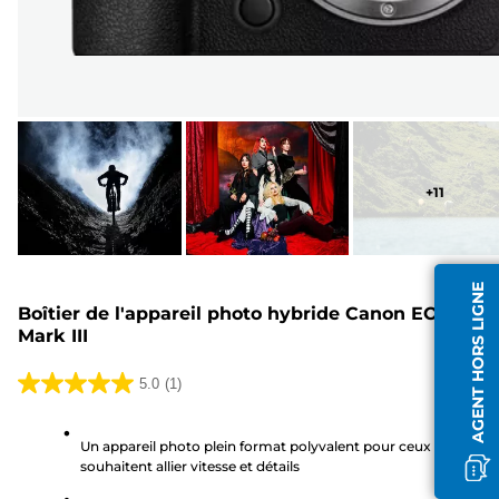
+
11
AGENT HORS LIGNE
Boîtier de l'appareil photo hybride Canon EOS R6
Mark III
5.0
(1)
5.0
sur
Un appareil photo plein format polyvalent pour ceux qui
5
souhaitent allier vitesse et détails
étoiles.