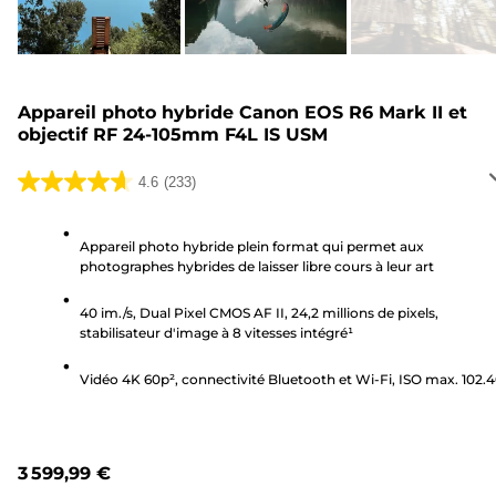
Appareil photo hybride Canon EOS R6 Mark II et
objectif RF 24-105mm F4L IS USM
4.6
(233)
4.6
sur
5
Appareil photo hybride plein format qui permet aux
photographes hybrides de laisser libre cours à leur art
étoiles.
233
40 im./s, Dual Pixel CMOS AF II, 24,2 millions de pixels,
avis
stabilisateur d'image à 8 vitesses intégré¹
Vidéo 4K 60p², connectivité Bluetooth et Wi-Fi, ISO max. 102.
3 599,99 €