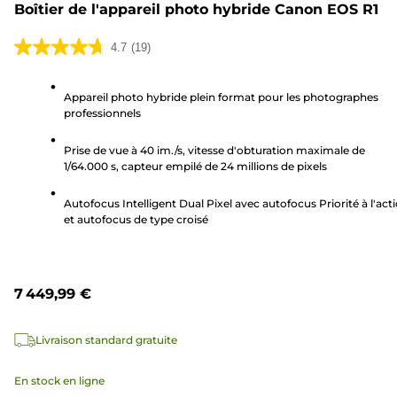
Boîtier de l'appareil photo hybride Canon EOS R1
4.7
(19)
4.7
sur
Appareil photo hybride plein format pour les photographes
5
professionnels
étoiles.
19
Prise de vue à 40 im./s, vitesse d'obturation maximale de
avis
1/64.000 s, capteur empilé de 24 millions de pixels
Autofocus Intelligent Dual Pixel avec autofocus Priorité à l'act
et autofocus de type croisé
7 449,99 €
Livraison standard gratuite
En stock en ligne