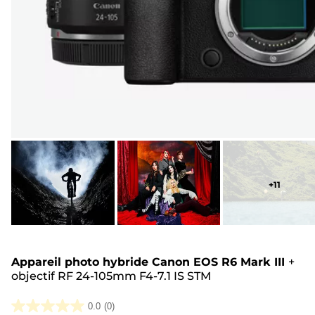
+
11
Appareil photo hybride Canon EOS R6 Mark III
+
objectif RF 24-105mm F4-7.1 IS STM
0.0
(0)
0.0