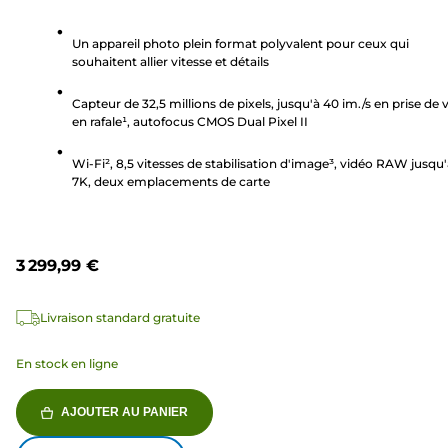
sur
Un appareil photo plein format polyvalent pour ceux qui
5
souhaitent allier vitesse et détails
étoiles.
Capteur de 32,5 millions de pixels, jusqu'à 40 im./s en prise de 
en rafale¹, autofocus CMOS Dual Pixel II
Wi-Fi², 8,5 vitesses de stabilisation d'image³, vidéo RAW jusqu
7K, deux emplacements de carte
3 299,99 €
Livraison standard gratuite
En stock en ligne
AJOUTER AU PANIER