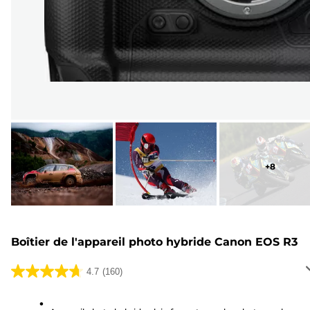
+
8
Boîtier de l'appareil photo hybride Canon EOS R3
4.7
(160)
4.7
sur