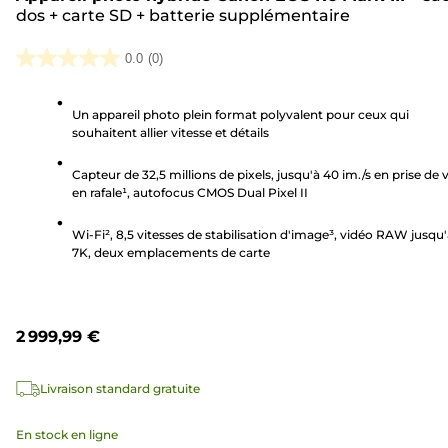
dos
+
carte SD
+
batterie supplémentaire
0.0
(0)
0.0
sur
Un appareil photo plein format polyvalent pour ceux qui
5
souhaitent allier vitesse et détails
étoiles.
Capteur de 32,5 millions de pixels, jusqu'à 40 im./s en prise de 
en rafale¹, autofocus CMOS Dual Pixel II
Wi-Fi², 8,5 vitesses de stabilisation d'image³, vidéo RAW jusqu
7K, deux emplacements de carte
2 999,99 €
Livraison standard gratuite
En stock en ligne