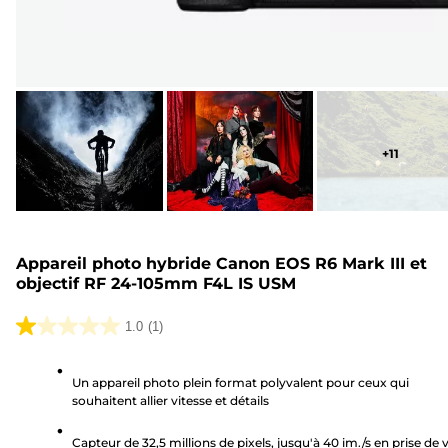
+
11
Appareil photo hybride Canon EOS R6 Mark III et
objectif RF 24-105mm F4L IS USM
1.0
(1)
1.0
sur
Un appareil photo plein format polyvalent pour ceux qui
5
souhaitent allier vitesse et détails
étoiles.
1
Capteur de 32,5 millions de pixels, jusqu'à 40 im./s en prise de 