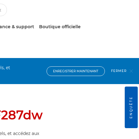
tance & support
Boutique officielle
s, et
FERMER
ENREGISTRER MAINTENANT
ENQUÊTE
F287dw
els, et accédez aux