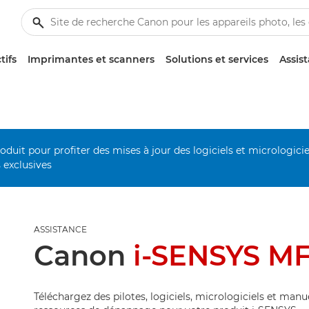
tifs
Imprimantes et scanners
Solutions et services
Assis
duit pour profiter des mises à jour des logiciels et micrologiciel
s exclusives
ASSISTANCE
Canon
i-SENSYS M
Téléchargez des pilotes, logiciels, micrologiciels et manu