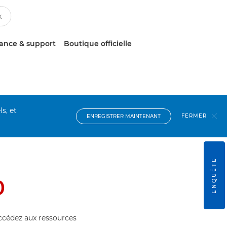
tance & support
Boutique officielle
s, et
FERMER
ENREGISTRER MAINTENANT
ENQUÊTE
0
accédez aux ressources