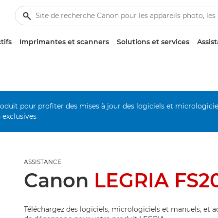
tifs
Imprimantes et scanners
Solutions et services
Assis
duit pour profiter des mises à jour des logiciels et micrologiciel
s exclusives
ASSISTANCE
Canon
LEGRIA FS2
Téléchargez des logiciels, micrologiciels et manuels, et 