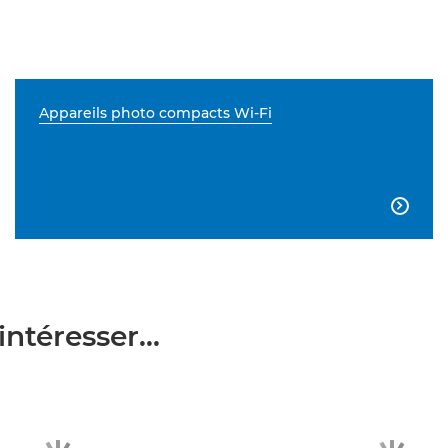
Appareils photo compacts Wi-Fi

ntéresser...