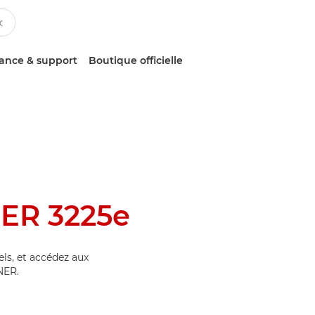
tance & support
Boutique officielle
ER 3225e
els, et accédez aux
NER.