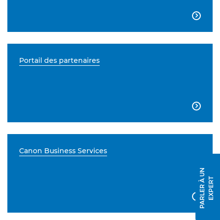

Portail des partenaires

Canon Business Services
P
A
R
L
E
R
À
U
N
E
X
P
E
R
T
