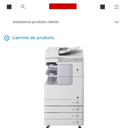
Canon Logo, back to ho
Assistance produits clients
Bascul
Canon
Gamme de produits
