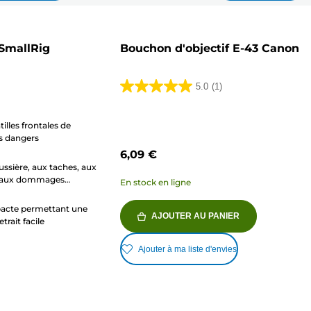
 SmallRig
Bouchon d'objectif E-43 Canon
5.0
(1)
5.0
sur
illes frontales de
5
es dangers
étoiles.
6,09 €
1
ussière, aux taches, aux
avis
et aux dommages
En stock en ligne
acte permettant une
AJOUTER AU PANIER
etrait facile
Ajouter à ma liste d'envies