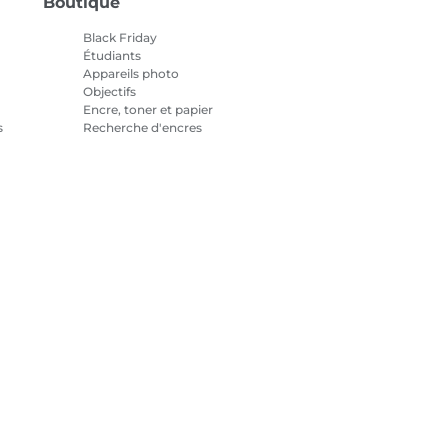
Boutique
Black Friday
Étudiants
Appareils photo
Objectifs
Encre, toner et papier
s
Recherche d'encres
Imprimantes
Caméscopes
Accessoires et produits
officiels
Meilleures ventes
tialité
Informations sur les cookies
Paramètres des cookies