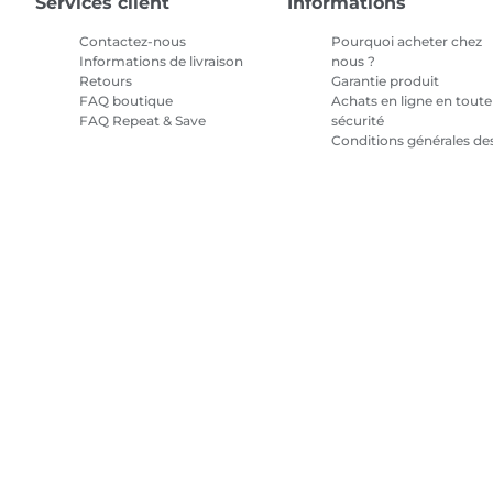
Services client
Informations
Contactez-nous
Pourquoi acheter chez
Informations de livraison
nous ?
Retours
Garantie produit
FAQ boutique
Achats en ligne en toute
FAQ Repeat & Save
sécurité
Conditions générales de
promotions
Conditions générales
pour l'abonnement en
encre
Plan du site
Conditions générales de vente
Politique de confiden