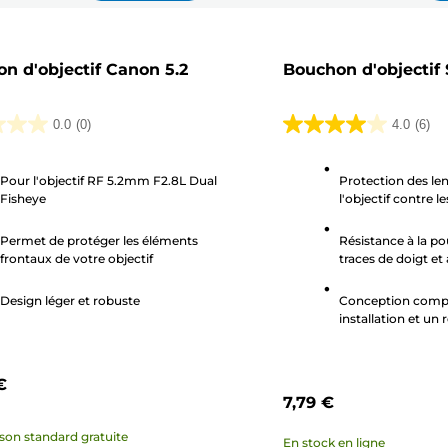
n d'objectif Canon 5.2
Bouchon d'objectif
0.0
(0)
4.0
(6)
4.0
sur
Pour l'objectif RF 5.2mm F2.8L Dual
Protection des lent
5
Fisheye
l'objectif contre l
.
étoiles.
6
Permet de protéger les éléments
Résistance à la po
avis
frontaux de votre objectif
traces de doigt 
accidentels
Design léger et robuste
Conception comp
installation et un r
€
7,79 €
ison standard gratuite
En stock en ligne