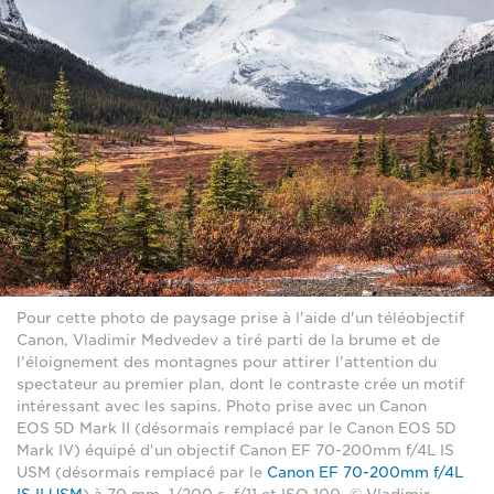
Pour cette photo de paysage prise à l'aide d'un téléobjectif
Canon, Vladimir Medvedev a tiré parti de la brume et de
l'éloignement des montagnes pour attirer l'attention du
spectateur au premier plan, dont le contraste crée un motif
intéressant avec les sapins. Photo prise avec un Canon
EOS 5D Mark II (désormais remplacé par le Canon EOS 5D
Mark IV) équipé d'un objectif Canon EF 70-200mm f/4L IS
USM (désormais remplacé par le
Canon EF 70-200mm f/4L