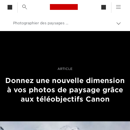
Canon Logo, back to h
Photographier des paysages à l'aide de téléobjectifs
Bascu
entre
Canon
les
fils
Vidéo et photographie professionnelles
d'Ari
Histoires
ARTICLE
Donnez une nouvelle dimension
à vos photos de paysage grâce
aux téléobjectifs Canon