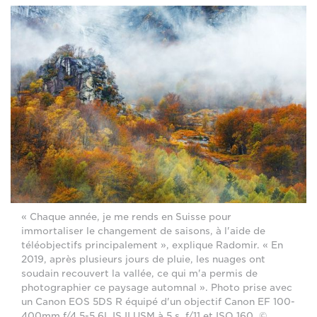
« Chaque année, je me rends en Suisse pour
immortaliser le changement de saisons, à l'aide de
téléobjectifs principalement », explique Radomir. « En
2019, après plusieurs jours de pluie, les nuages ont
soudain recouvert la vallée, ce qui m'a permis de
photographier ce paysage automnal ». Photo prise avec
un Canon EOS 5DS R équipé d'un objectif Canon EF 100-
400mm f/4.5-5.6L IS II USM à 5 s, f/11 et ISO 160. ©