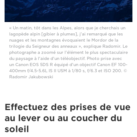
« Un matin, tôt dans les Alpes, alors que je cherchais un
lagopède alpin [gibier à plumes], j'ai remarqué que les
nuages et les montagnes évoquaient le Mordor de la
trilogie du Seigneur des anneaux », explique Radomir. Le
photographe a zoomé sur l'élément le plus spectaculaire
du paysage à l'aide d'un téléobjectif. Photo prise avec
un Canon EOS 5DS R équipé d'un objectif Canon EF 100-
400mm f/4.5-5.6L IS II USM à 1/80 s, f/6.3 et ISO 200. ©
Radomir Jakubowski
Effectuez des prises de vue
au lever ou au coucher du
soleil