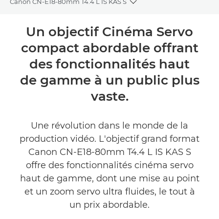
Canon CN-E18-80mm T4.4 L IS KAS S
Toggle breadcrumbs
Présentation
Un objectif Cinéma Servo
compact abordable offrant
Caractéristiques
des fonctionnalités haut
Commentaires
de gamme à un public plus
vaste.
Une révolution dans le monde de la
production vidéo. L'objectif grand format
Canon CN-E18-80mm T4.4 L IS KAS S
offre des fonctionnalités cinéma servo
haut de gamme, dont une mise au point
et un zoom servo ultra fluides, le tout à
un prix abordable.