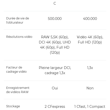
C
Durée de vie de
500.000
400.000
l'obturateur
Résolutions vidéo
RAW 5,5K (60p),
Vidéo 4K (60p),
DCI 4K (60p), UHD
Full HD (120p)
4K (60p), Full HD
(120p)
Facteur de
Pleine largeur DCI,
1,3x
cadrage vidéo
cadrage 1,3x
Enregistrement
Oui
Non
de vidéos RAW
Stockage
2 CFexpress
1 Cfast, 1 Compact