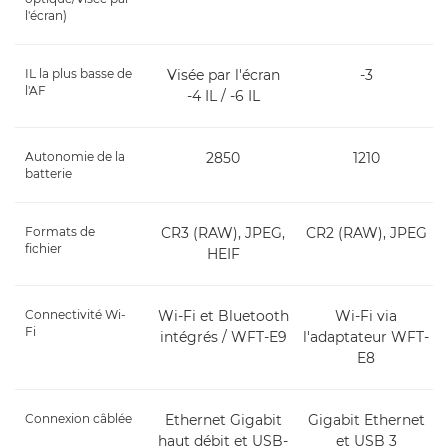
l'écran)
IL la plus basse de
Visée par l'écran
-3
l'AF
-4 IL / -6 IL
Autonomie de la
2850
1210
batterie
Formats de
CR3 (RAW), JPEG,
CR2 (RAW), JPEG
fichier
HEIF
Connectivité Wi-
Wi-Fi et Bluetooth
Wi-Fi via
Fi
intégrés / WFT-E9
l'adaptateur WFT-
E8
Connexion câblée
Ethernet Gigabit
Gigabit Ethernet
haut débit et USB-
et USB 3