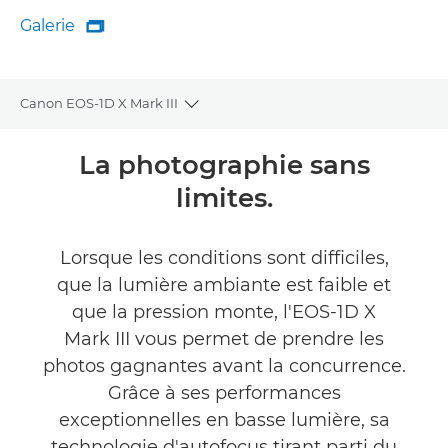
Galerie

Galerie
Canon EOS-1D X Mark III
Toggle breadcrumbs
Présentation
La photographie sans
limites.
Caractéristiques
Galerie
Lorsque les conditions sont difficiles,
que la lumière ambiante est faible et
Commentaires
que la pression monte, l'EOS-1D X
Mark III vous permet de prendre les
Assistance
photos gagnantes avant la concurrence.
Grâce à ses performances
TROUVER UN REVENDEUR
exceptionnelles en basse lumière, sa
technologie d'autofocus tirant parti du