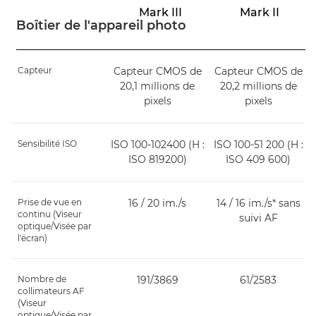
Mark III
Mark II
Boîtier de l'appareil photo
Capteur
Capteur CMOS de
Capteur CMOS de
20,1 millions de
20,2 millions de
pixels
pixels
Sensibilité ISO
ISO 100-102400 (H :
ISO 100-51 200 (H :
ISO 819200)
ISO 409 600)
Prise de vue en
16 / 20 im./s
14 / 16 im./s* sans
continu (Viseur
suivi AF
optique/Visée par
l'écran)
Nombre de
191/3869
61/2583
collimateurs AF
(Viseur
optique/Visée par