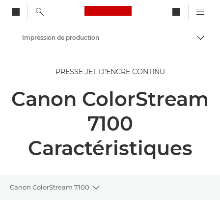
Canon Logo, back to ho
Impression de production
Bascul
Canon
PRESSE JET D'ENCRE CONTINU
Solutions et services
Canon ColorStream
Produits professionnels
7100
Caractéristiques
Canon ColorStream 7100
Toggle breadcrumbs
Présentation